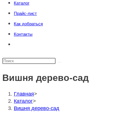
Каталог
поиска.
сайту
Прайс-лист
Как добраться
Контакты
Переключить
поиск
по
Поиск
веб-
на
сайту
Вишня дерево-сад
сайте
Главная
>
Каталог
>
Вишня дерево-сад