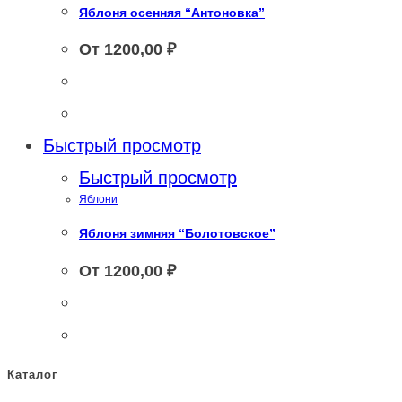
Яблоня осенняя “Антоновка”
От
1200,00
₽
Этот
Этот
товар
Быстрый просмотр
товар
имеет
Быстрый просмотр
Яблони
имеет
несколько
Яблоня зимняя “Болотовское”
несколько
вариаций.
От
1200,00
₽
вариаций.
Опции
Опции
можно
можно
выбрать
выбрать
на
Каталог