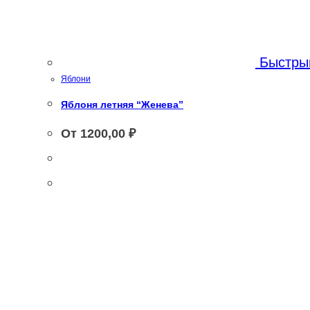
Быстры
Яблони
Яблоня летняя “Женева”
От
1200,00
₽
Этот
Этот
товар
товар
имеет
имеет
несколько
несколько
вариаций.
вариаций.
Опции