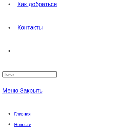
Как добраться
Контакты
Переключить
Нажмите
поиск
клавишу
Меню
Закрыть
Escape,
по
чтобы
Главная
закрыть
веб-
Новости
панель