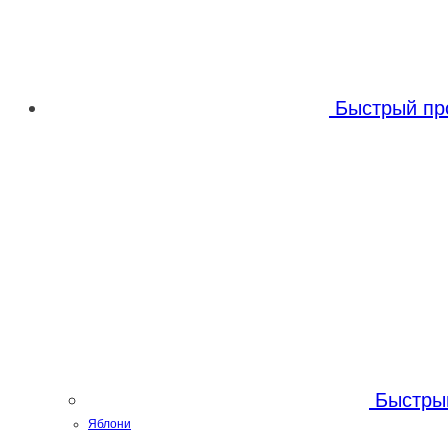
Опции
можно
можно
выбрать
выбрать
на
Быстрый пр
на
странице
странице
товара.
товара.
Быстры
Яблони