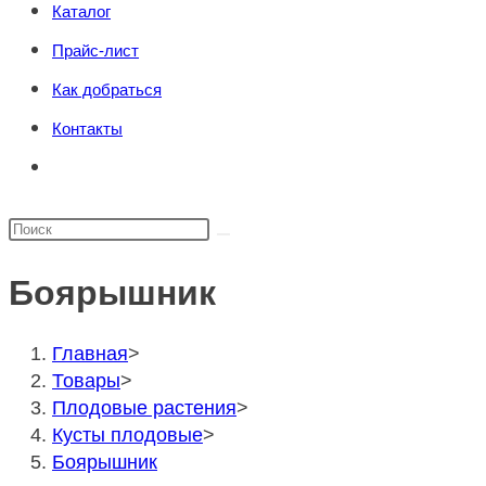
Каталог
поиска.
сайту
Прайс-лист
Как добраться
Контакты
Переключить
поиск
по
Поиск
веб-
на
сайту
Боярышник
сайте
Главная
>
Товары
>
Плодовые растения
>
Кусты плодовые
>
Боярышник