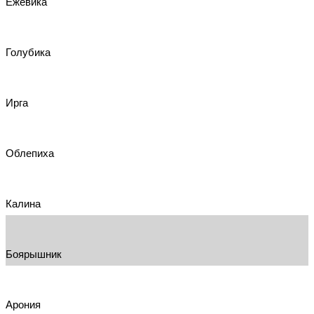
Ежевика
Голубика
Ирга
Облепиха
Калина
Боярышник
Арония