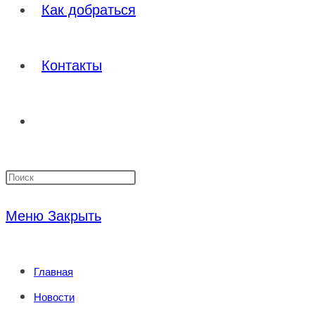
Как добраться
Контакты
Переключить
Нажмите
поиск
клавишу
Меню
Закрыть
Escape,
по
чтобы
Главная
закрыть
веб-
Новости
панель