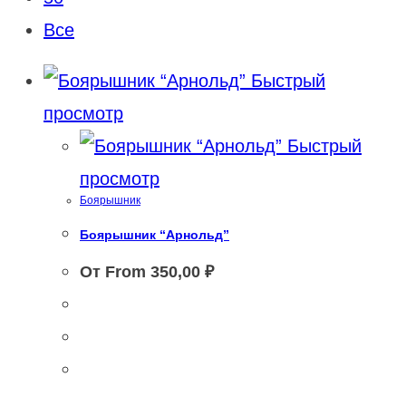
Все
Быстрый
просмотр
Быстрый
просмотр
Боярышник
Боярышник “Арнольд”
От From
350,00
₽
Этот
Этот
товар