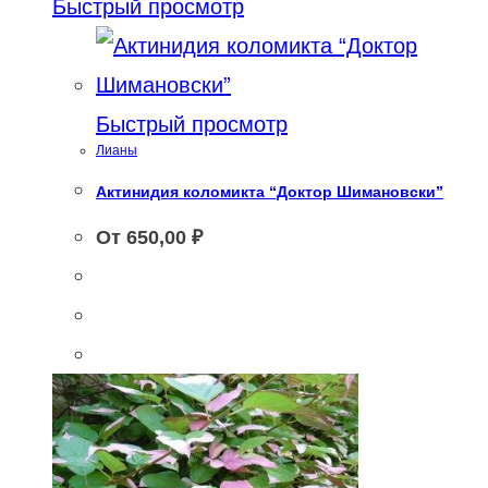
имеет
несколько
Быстрый просмотр
несколько
вариаций.
вариаций.
Опции
Опции
можно
Быстрый просмотр
Лианы
можно
выбрать
Актинидия коломикта “Доктор Шимановски”
выбрать
на
От
650,00
₽
на
странице
странице
товара.
товара.