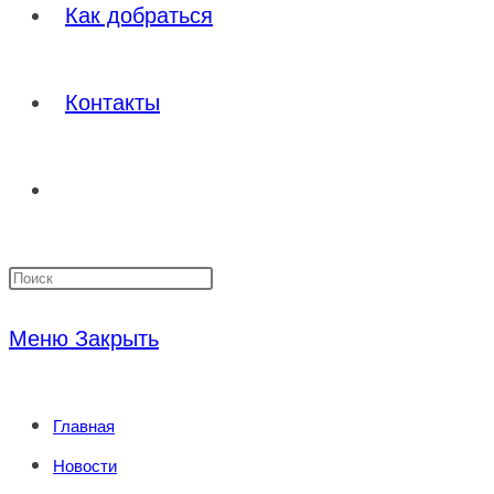
Как добраться
Контакты
Переключить
Нажмите
поиск
клавишу
Меню
Закрыть
Escape,
по
чтобы
Главная
закрыть
веб-
Новости
панель