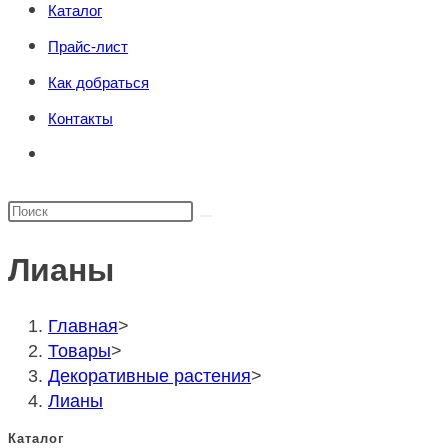
Каталог
поиска.
сайту
Прайс-лист
Как добраться
Контакты
Переключить
поиск
по
Поиск
веб-
на
сайту
Лианы
сайте
Главная
>
Товары
>
Декоративные растения
>
Лианы
Каталог