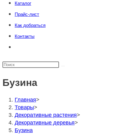
Каталог
поиска.
сайту
Прайс-лист
Как добраться
Контакты
Переключить
поиск
по
Поиск
веб-
на
сайту
Бузина
сайте
Главная
>
Товары
>
Декоративные растения
>
Декоративные деревья
>
Бузина