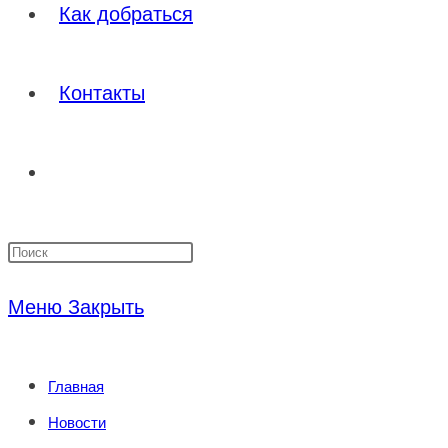
Как добраться
Контакты
Переключить
Нажмите
поиск
клавишу
Меню
Закрыть
Escape,
по
чтобы
Главная
закрыть
веб-
Новости
панель