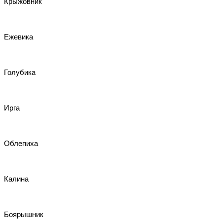
Крыжовник
Ежевика
Голубика
Ирга
Облепиха
Калина
Боярышник