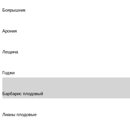
Боярышник
Арония
Лещина
Годжи
Барбарис плодовый
Лианы плодовые