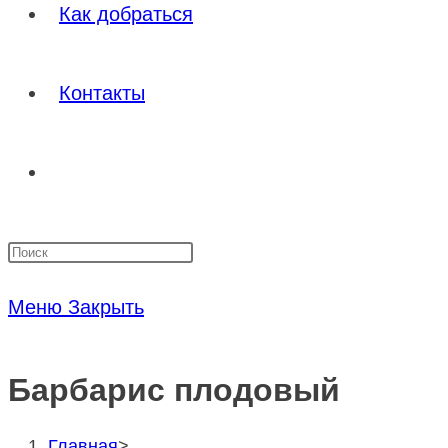
Как добраться
Контакты
Переключить
Нажмите
поиск
клавишу
Меню
Закрыть
Escape,
по
чтобы
Барбарис плодовый
закрыть
веб-
панель
Главная
>