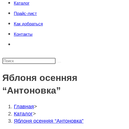
Каталог
поиска.
сайту
Прайс-лист
Как добраться
Контакты
Переключить
поиск
по
Поиск
веб-
на
сайту
Яблоня осенняя
сайте
“Антоновка”
Главная
>
Каталог
>
Яблоня осенняя “Антоновка”