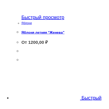
Быстрый просмотр
Яблони
Яблоня летняя “Женева”
От
1200,00
₽
Этот
Этот
товар
товар
имеет
имеет
несколько
несколько
вариаций.
Быстрый
вариаций.
Опции