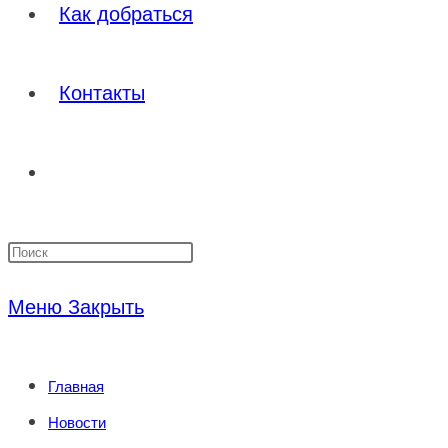
Как добраться
Контакты
Переключить
Нажмите
поиск
клавишу
Меню
Закрыть
Escape,
по
чтобы
Главная
закрыть
веб-
Новости
панель