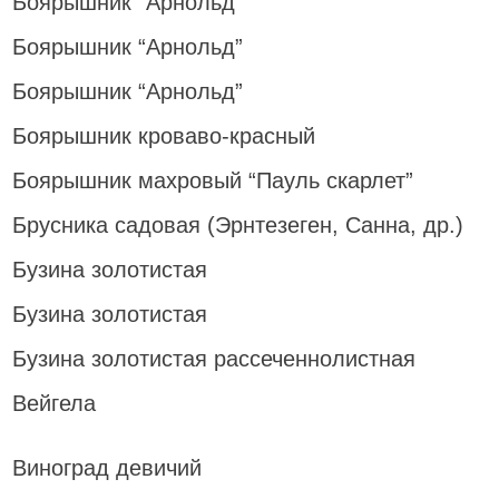
Боярышник “Арнольд”
Боярышник “Арнольд”
Боярышник “Арнольд”
Боярышник кроваво-красный
Боярышник махровый “Пауль скарлет”
Брусника садовая (Эрнтезеген, Санна, др.)
Бузина золотистая
Бузина золотистая
Бузина золотистая рассеченнолистная
Вейгела
Виноград девичий