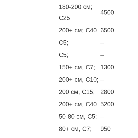
180-200 см;
4500
С25
200+ см; С40
6500
С5;
–
С5;
–
150+ см, С7;
1300
200+ см, С10;
–
200 см, С15;
2800
200+ см, С40
5200
50-80 см, С5;
–
80+ см, С7;
950