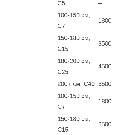
С5;
–
100-150 см;
1800
С7
150-180 см;
3500
С15
180-200 см;
4500
С25
200+ см; С40
6500
100-150 см;
1800
С7
150-180 см;
3500
С15