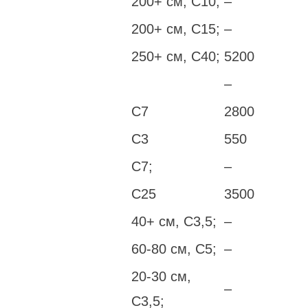
200+ см, С10;
–
200+ см, С15;
–
250+ см, С40;
5200
–
С7
2800
С3
550
С7;
–
С25
3500
40+ см, С3,5;
–
60-80 см, С5;
–
20-30 см,
–
С3,5;