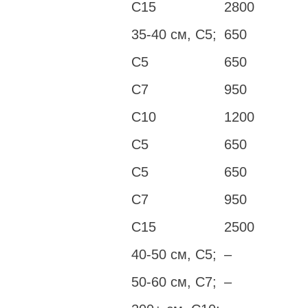
С15
2800
35-40 см, С5;
650
С5
650
С7
950
С10
1200
С5
650
С5
650
С7
950
С15
2500
40-50 см, С5;
–
50-60 см, С7;
–