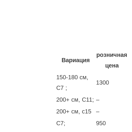
розничная
Вариация
цена
150-180 см,
1300
С7 ;
200+ см, С11;
–
200+ см, с15
–
С7;
950