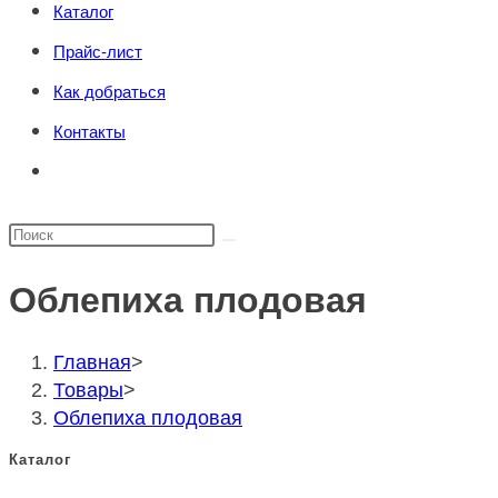
Каталог
поиска.
сайту
Прайс-лист
Как добраться
Контакты
Переключить
поиск
по
Поиск
веб-
на
сайту
Облепиха плодовая
сайте
Главная
>
Товары
>
Облепиха плодовая
Каталог