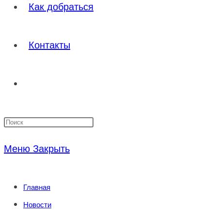
Как добраться
Контакты
Переключить
Нажмите
поиск
клавишу
Меню
Закрыть
Escape,
по
чтобы
Главная
закрыть
веб-
Новости
панель