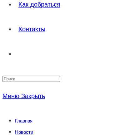
Как добраться
Контакты
Переключить
Нажмите
поиск
клавишу
Меню
Закрыть
Escape,
по
чтобы
Главная
закрыть
веб-
Новости
панель