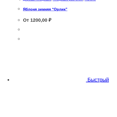
Яблоня зимняя “Орлик”
От
1200,00
₽
Этот
Этот
товар
товар
имеет
имеет
несколько
несколько
вариаций.
Быстрый
вариаций.
Опции
Опции
можно
можно
выбрать
выбрать
на