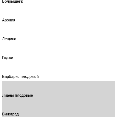
Боярышник
Арония
Лещина
Годжи
Барбарис плодовый
Лианы плодовые
Виноград