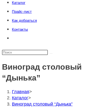
Каталог
поиска.
сайту
Прайс-лист
Как добраться
Контакты
Переключить
поиск
по
Поиск
веб-
на
сайту
Виноград столовый
сайте
“Дынька”
Главная
>
Каталог
>
Виноград столовый “Дынька”