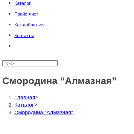
Каталог
поиска.
сайту
Прайс-лист
Как добраться
Контакты
Переключить
поиск
по
Поиск
веб-
на
сайту
Смородина “Алмазная”
сайте
Главная
>
Каталог
>
Смородина “Алмазная”