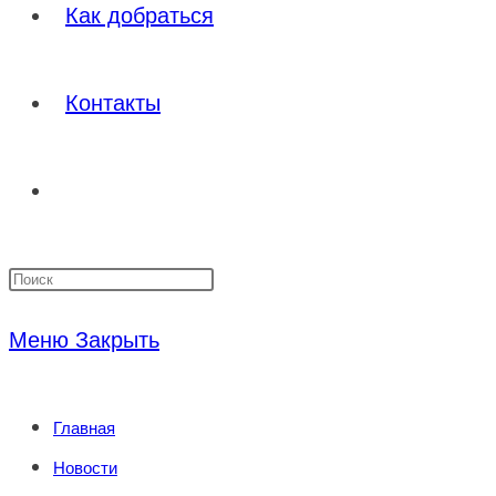
Как добраться
Контакты
Переключить
Нажмите
поиск
клавишу
Меню
Закрыть
Escape,
по
чтобы
Главная
закрыть
веб-
Новости
панель