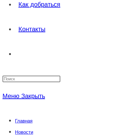
Как добраться
Контакты
Переключить
Нажмите
поиск
клавишу
Меню
Закрыть
Escape,
по
чтобы
Главная
закрыть
веб-
Новости
панель