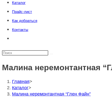
Каталог
поиска.
сайту
Прайс-лист
Как добраться
Контакты
Переключить
поиск
по
Поиск
веб-
на
сайту
Малина неремонтантная “Г
сайте
Главная
>
Каталог
>
Малина неремонтантная “Глен Файн”