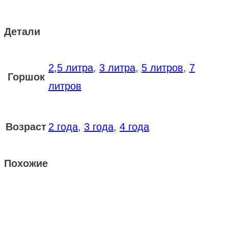
Детали
2,5 литра
,
3 литра
,
5 литров
,
7
Горшок
литров
Возраст
2 года
,
3 года
,
4 года
Похожие