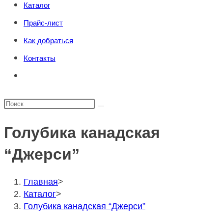
Каталог
поиска.
сайту
Прайс-лист
Как добраться
Контакты
Переключить
поиск
по
Поиск
веб-
на
сайту
Голубика канадская
сайте
“Джерси”
Главная
>
Каталог
>
Голубика канадская “Джерси”