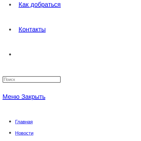
Как добраться
Контакты
Переключить
Нажмите
поиск
клавишу
Меню
Закрыть
Escape,
по
чтобы
Главная
закрыть
веб-
Новости
панель