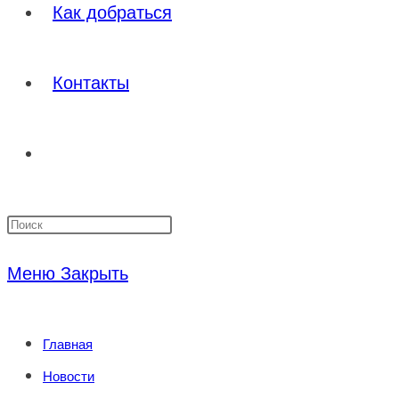
Как добраться
Контакты
Переключить
Нажмите
поиск
клавишу
Меню
Закрыть
Escape,
по
чтобы
Главная
закрыть
веб-
Новости
панель