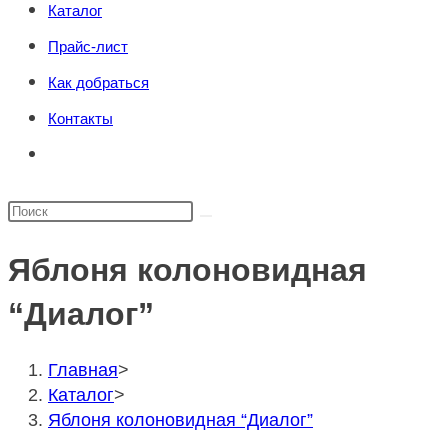
Каталог
поиска.
сайту
Прайс-лист
Как добраться
Контакты
Переключить
поиск
по
Поиск
веб-
на
сайту
Яблоня колоновидная
сайте
“Диалог”
Главная
>
Каталог
>
Яблоня колоновидная “Диалог”