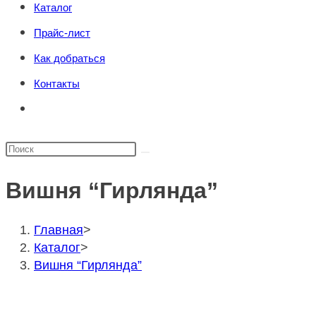
Каталог
поиска.
сайту
Прайс-лист
Как добраться
Контакты
Переключить
поиск
по
Поиск
веб-
на
сайту
Вишня “Гирлянда”
сайте
Главная
>
Каталог
>
Вишня “Гирлянда”