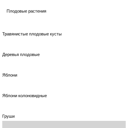
товар
имеет
Плодовые растения
имеет
несколько
несколько
вариаций.
Травянистые плодовые кусты
вариаций.
Опции
Опции
можно
Деревья плодовые
можно
выбрать
выбрать
на
Яблони
на
странице
странице
товара.
Яблони колоновидные
товара.
Груши