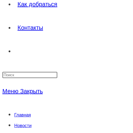
Как добраться
Контакты
Переключить
Нажмите
поиск
клавишу
Меню
Закрыть
Escape,
по
чтобы
Главная
закрыть
веб-
Новости
панель