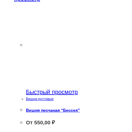
на
странице
странице
товара.
товара.
Быстрый просмотр
Вишни кустовые
Вишня песчаная “Бессея”
От
550,00
₽