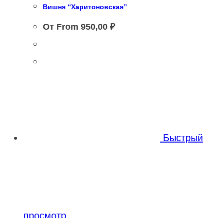
Вишня “Харитоновская”
От From
950,00
₽
Этот
Этот
товар
товар
имеет
имеет
несколько
несколько
вариаций.
Быстрый
вариаций.
Опции
Опции
можно
можно
выбрать
выбрать
на
просмотр