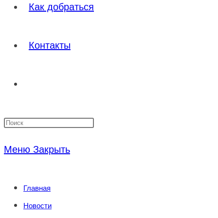
Как добраться
Контакты
Переключить
Нажмите
поиск
клавишу
Меню
Закрыть
Escape,
по
чтобы
Главная
закрыть
веб-
Новости
панель