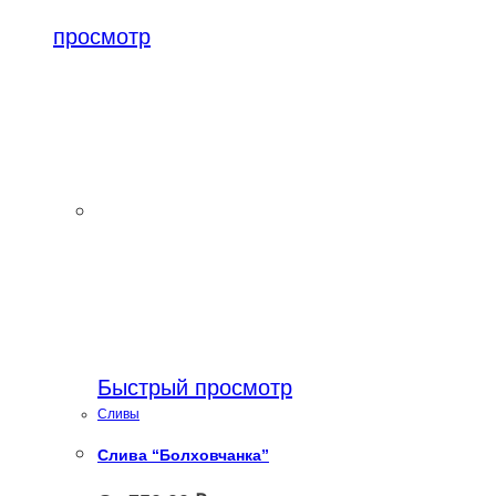
выбрать
на
просмотр
на
странице
странице
товара.
товара.
Быстрый просмотр
Сливы
Слива “Болховчанка”