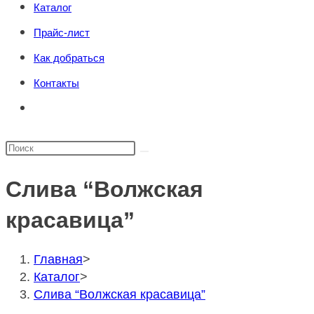
Каталог
поиска.
сайту
Прайс-лист
Как добраться
Контакты
Переключить
поиск
по
Поиск
веб-
на
сайту
Слива “Волжская
сайте
красавица”
Главная
>
Каталог
>
Слива “Волжская красавица”