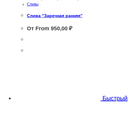
Сливы
Слива “Заречная ранняя”
От From
950,00
₽
Этот
Этот
товар
товар
имеет
имеет
несколько
несколько
вариаций.
Быстрый
вариаций.
Опции
Опции
можно
можно
выбрать