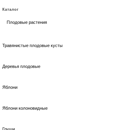
Этот
товар
Каталог
товар
имеет
Плодовые растения
имеет
несколько
несколько
вариаций.
Травянистые плодовые кусты
вариаций.
Опции
Опции
можно
Деревья плодовые
можно
выбрать
выбрать
на
Яблони
на
странице
странице
товара.
Яблони колоновидные
товара.
Груши