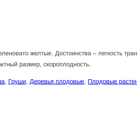
еленовато желтые. Достоинства – легкость тран
ктный размер, скороплодность.
ша
,
Груши
,
Деревья плодовые
,
Плодовые расте