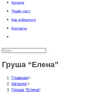
Каталог
поиска.
сайту
Прайс-лист
Как добраться
Контакты
Переключить
поиск
по
Поиск
веб-
на
сайту
Груша “Елена”
сайте
Главная
>
Каталог
>
Груша “Елена”