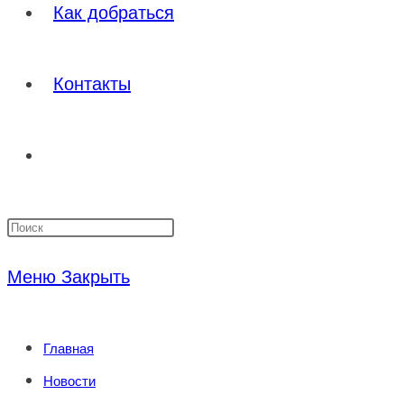
Как добраться
Контакты
Переключить
Нажмите
поиск
клавишу
Меню
Закрыть
Escape,
по
чтобы
Главная
закрыть
веб-
Новости
панель