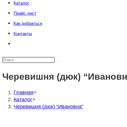
Каталог
поиска.
сайту
Прайс-лист
Как добраться
Контакты
Переключить
поиск
по
Поиск
веб-
на
сайту
Черевишня (дюк) “Ивановн
сайте
Главная
>
Каталог
>
Черевишня (дюк) “Ивановна”