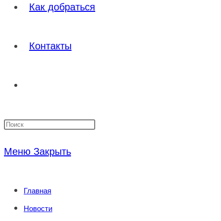
Как добраться
Контакты
Переключить
Нажмите
поиск
клавишу
Меню
Закрыть
Escape,
по
чтобы
Главная
закрыть
веб-
Новости
панель