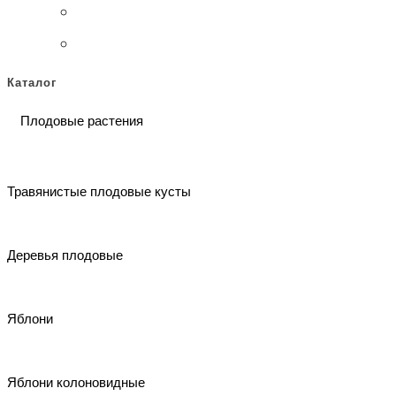
Этот
Этот
товар
Каталог
товар
имеет
Плодовые растения
имеет
несколько
несколько
вариаций.
Травянистые плодовые кусты
вариаций.
Опции
Опции
можно
Деревья плодовые
можно
выбрать
выбрать
на
Яблони
на
странице
странице
товара.
Яблони колоновидные
товара.