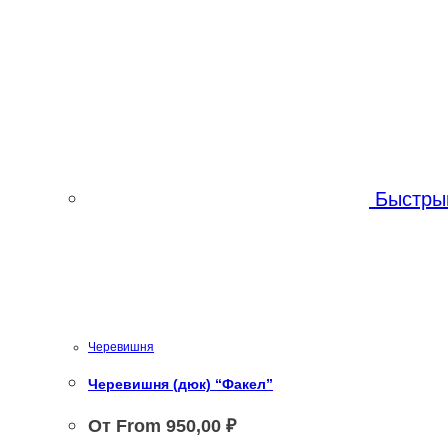
Быстры
Черевишня
Черевишня (дюк) “Факел”
От From
950,00
₽