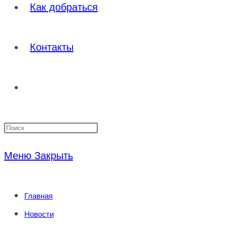
Как добраться
Контакты
Переключить
Нажмите
поиск
клавишу
Меню
Закрыть
Escape,
по
чтобы
Главная
закрыть
веб-
Новости
панель