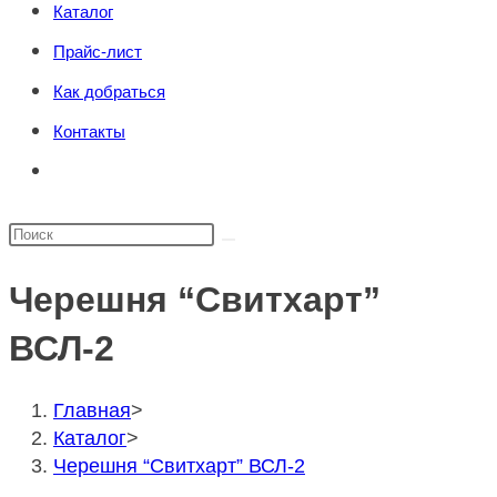
Каталог
поиска.
сайту
Прайс-лист
Как добраться
Контакты
Переключить
поиск
по
Поиск
веб-
на
сайту
Черешня “Свитхарт”
сайте
ВСЛ-2
Главная
>
Каталог
>
Черешня “Свитхарт” ВСЛ-2