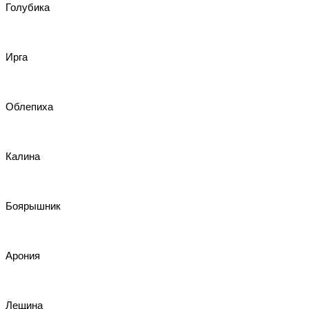
Голубика
Ирга
Облепиха
Калина
Боярышник
Арония
Лещина