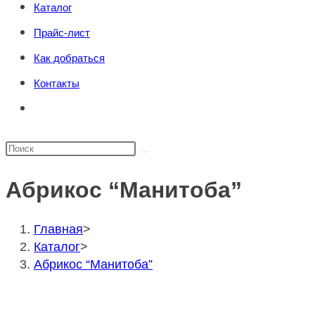
Каталог
поиска.
сайту
Прайс-лист
Как добраться
Контакты
Переключить
поиск
по
Поиск
веб-
на
сайту
Абрикос “Манитоба”
сайте
Главная
>
Каталог
>
Абрикос “Манитоба”