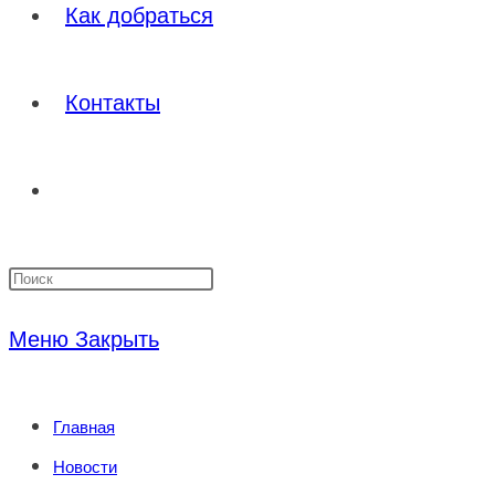
Как добраться
Контакты
Переключить
Нажмите
поиск
клавишу
Меню
Закрыть
Escape,
по
чтобы
Главная
закрыть
веб-
Новости
панель