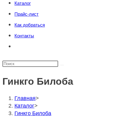
Каталог
поиска.
сайту
Прайс-лист
Как добраться
Контакты
Переключить
поиск
по
Поиск
веб-
на
сайту
Гинкго Билоба
сайте
Главная
>
Каталог
>
Гинкго Билоба