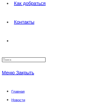
Как добраться
Контакты
Переключить
Нажмите
поиск
клавишу
Меню
Закрыть
Escape,
по
чтобы
Главная
закрыть
веб-
Новости
панель