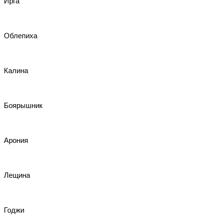
Ирга
Облепиха
Калина
Боярышник
Арония
Лещина
Годжи