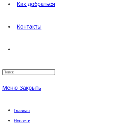
Как добраться
Контакты
Переключить
Нажмите
поиск
клавишу
Меню
Закрыть
Escape,
по
чтобы
Главная
закрыть
веб-
Новости
панель