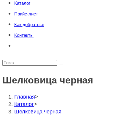
Каталог
поиска.
сайту
Прайс-лист
Как добраться
Контакты
Переключить
поиск
по
Поиск
веб-
на
сайту
Шелковица черная
сайте
Главная
>
Каталог
>
Шелковица черная