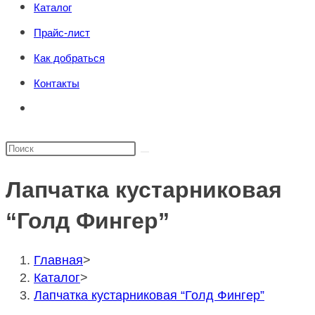
Каталог
поиска.
сайту
Прайс-лист
Как добраться
Контакты
Переключить
поиск
по
Поиск
веб-
на
сайту
Лапчатка кустарниковая
сайте
“Голд Фингер”
Главная
>
Каталог
>
Лапчатка кустарниковая “Голд Фингер”