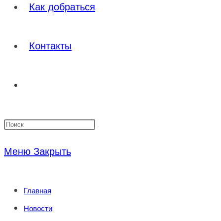
Как добраться
Контакты
Переключить
Нажмите
поиск
клавишу
Меню
Закрыть
Escape,
по
чтобы
Главная
закрыть
веб-
Новости
панель