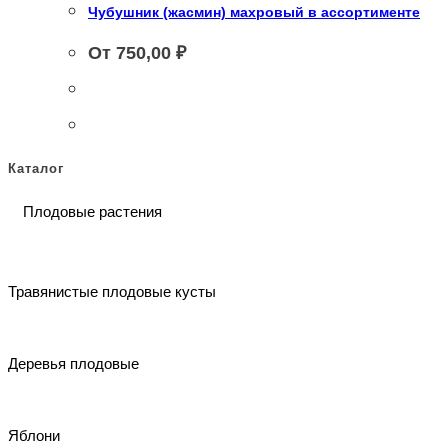
Чубушник (жасмин) махровый в ассортименте
От
750,00
₽
Каталог
Плодовые растения
Травянистые плодовые кусты
Деревья плодовые
Яблони