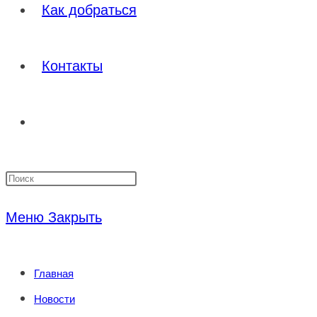
Как добраться
Контакты
Переключить
Нажмите
поиск
клавишу
Меню
Закрыть
Escape,
по
чтобы
Главная
закрыть
веб-
Новости
панель