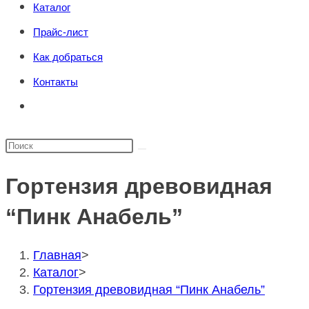
Каталог
поиска.
сайту
Прайс-лист
Как добраться
Контакты
Переключить
поиск
по
Поиск
веб-
на
сайту
Гортензия древовидная
сайте
“Пинк Анабель”
Главная
>
Каталог
>
Гортензия древовидная “Пинк Анабель”