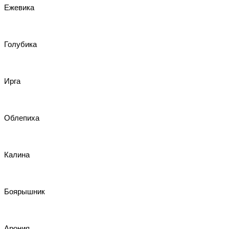
Ежевика
Голубика
Ирга
Облепиха
Калина
Боярышник
Арония