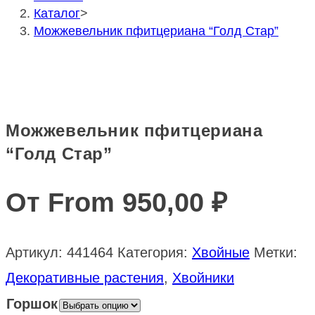
Каталог
>
Можжевельник пфитцериана “Голд Стар”
Можжевельник пфитцериана
“Голд Стар”
От From
950,00
₽
Артикул:
441464
Категория:
Хвойные
Метки:
Декоративные растения
,
Хвойники
Горшок