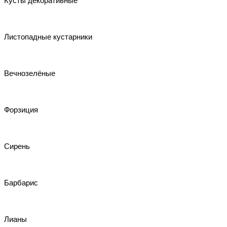
Кусты декоративные
Листопадные кустарники
Вечнозелёные
Форзиция
Сирень
Барбарис
Лианы