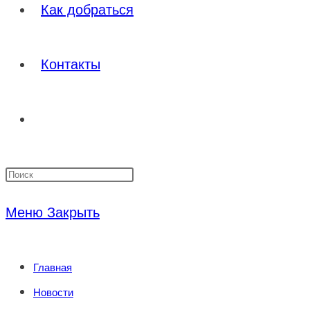
Как добраться
Контакты
Переключить
Нажмите
поиск
клавишу
Меню
Закрыть
Escape,
по
чтобы
Главная
закрыть
веб-
Новости
панель