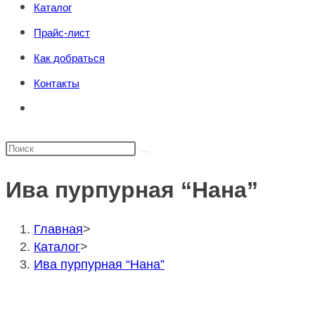
Каталог
поиска.
сайту
Прайс-лист
Как добраться
Контакты
Переключить
поиск
по
Поиск
веб-
на
сайту
Ива пурпурная “Нана”
сайте
Главная
>
Каталог
>
Ива пурпурная “Нана”