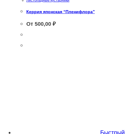
Листопадные кустарники
Керрия японская “Пленифлора”
От
500,00
₽
Быстрый